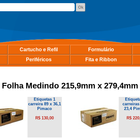
Cartucho e Refil
Formulário
Periféricos
Fita e Ribbon
Folha Medindo 215,9mm x 279,4mm
Etiquetas 1
Etiquet
carreira 89 x 36,1
carreiras
Pimaco
23,4 Pi
R$ 130,00
R$ 220