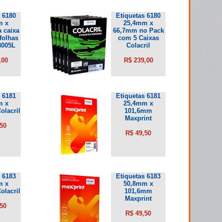
 6180
Etiquetas 6180
m x
25,4mm x
 caixa
66,7mm no Pack
folhas
com 5 Caixas
8005L
Colacril
,00
R$ 239,00
 6181
Etiquetas 6181
m x
25,4mm x
lacril
101,6mm
Maxprint
50
R$ 49,50
 6183
Etiquetas 6183
m x
50,8mm x
lacril
101,6mm
Maxprint
50
R$ 49,50