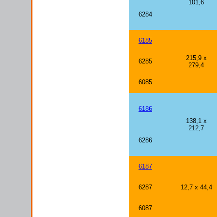
101,6
6284
6185
215,9 x
6285
279,4
6085
6186
138,1 x
212,7
6286
6187
6287
12,7 x 44,4
6087