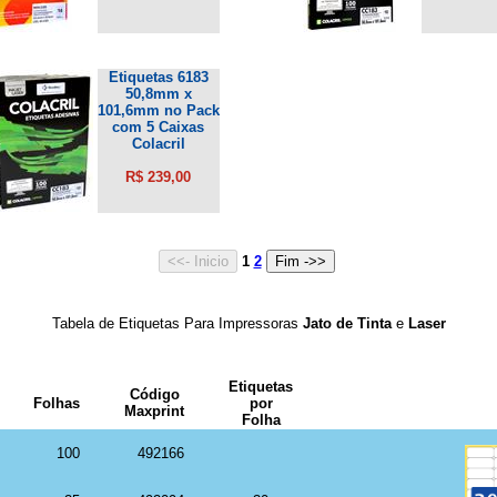
Etiquetas 6183
50,8mm x
101,6mm no Pack
com 5 Caixas
Colacril
R$ 239,00
1
2
Tabela de Etiquetas Para Impressoras
Jato de Tinta
e
Laser
Etiquetas
Código
Folhas
por
Maxprint
Folha
100
492166