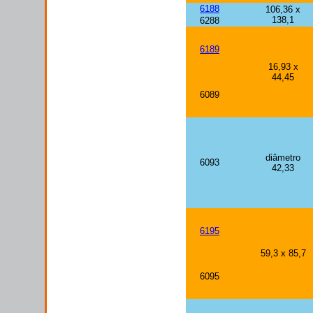
6188
106,36 x
138,1
6288
6189
16,93 x
44,45
6089
diâmetro
6093
42,33
6195
59,3 x 85,7
6095