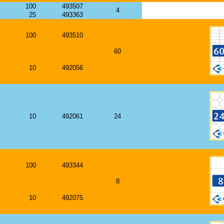
100
493507
4
25
493363
100
493510
60
10
492056
10
492061
24
100
493344
8
10
492075