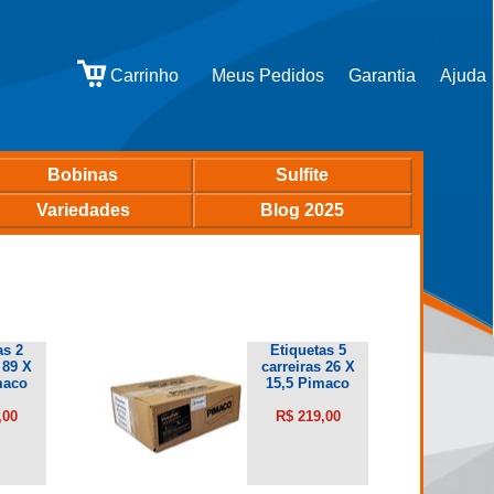
Bobinas
Sulfite
Variedades
Blog 2025
as 2
Etiquetas 5
 89 X
carreiras 26 X
maco
15,5 Pimaco
,00
R$ 219,00