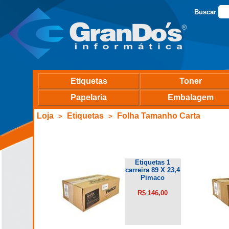
Buscar
Etiquetas
Toner
Papelaria
Embalagem
Loja
Etiquetas
Folha Tamanho Carta
>
>
Etiquetas 1
carreira 89 X 23,4
Pimaco
R$ 146,00