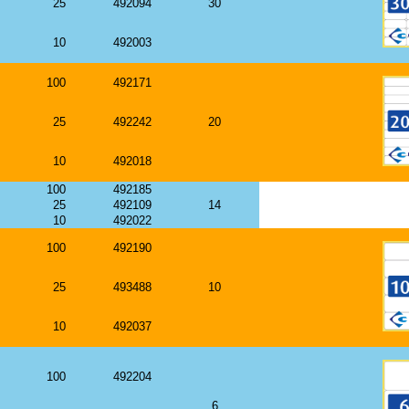
25
492094
30
10
492003
100
492171
25
492242
20
10
492018
100
492185
25
492109
14
10
492022
100
492190
25
493488
10
10
492037
100
492204
6