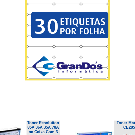
Toner Resolution
Toner Max
85A 36A 35A 78A
CE28
na Caixa Com 3