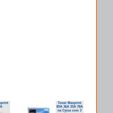
print
Toner Maxprint
5A
85A 36A 35A 78A
na Caixa com 3