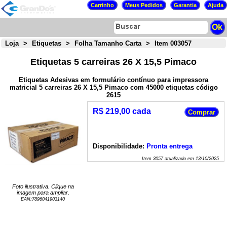
Loja
>
Etiquetas
>
Folha Tamanho Carta
>
Item 003057
Etiquetas 5 carreiras 26 X 15,5 Pimaco
Etiquetas Adesivas em formulário contínuo para impressora
matricial 5 carreiras 26 X 15,5 Pimaco com 45000 etiquetas código
2615
R$ 219,00 cada
Disponibilidade:
Pronta entrega
Item
3057
atualizado em
13/10/2025
Foto ilustrativa. Clique na
imagem para ampliar.
EAN:
7896041903140