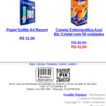
Papel Sulfite A4 Report
Caneta Esferográfica Azul
Bic Cristal com 50 unidades
R$ 31,00
R$ 46,80
R$ 41,80
Home
|
Empresa
|
Pagamento
|
Entrega
|
Catálogo
Nosso Centro de Distribuição está localizado em Tietê/SP à 150 km da cidade de São Paulo.
CNPJ: 67.734.038/0001-69
Telefone: (15) 3282-3390 - WhatsApp: (15) 99748-8340
GranDo Sistemas
- Sistema para
Comércio Eletrônico
Copyright © - Todos os Direitos
Reservados