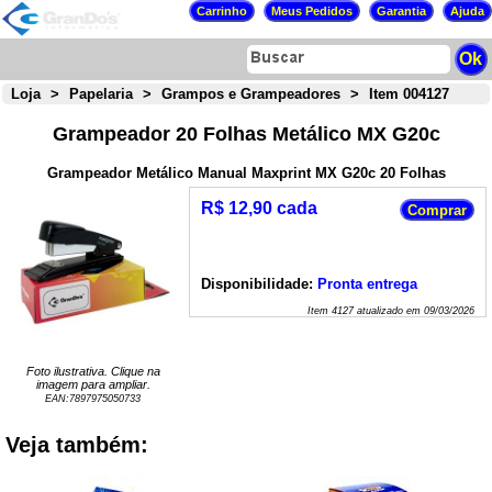
Loja
>
Papelaria
>
Grampos e Grampeadores
>
Item 004127
Grampeador 20 Folhas Metálico MX G20c
Grampeador Metálico Manual Maxprint MX G20c 20 Folhas
R$ 12,90 cada
Disponibilidade:
Pronta entrega
Item
4127
atualizado em
09/03/2026
Foto ilustrativa. Clique na
imagem para ampliar.
EAN:
7897975050733
Veja também: