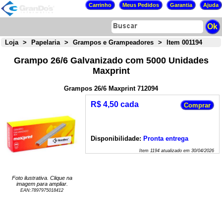
Loja
>
Papelaria
>
Grampos e Grampeadores
>
Item 001194
Grampo 26/6 Galvanizado com 5000 Unidades
Maxprint
Grampos 26/6 Maxprint 712094
R$ 4,50 cada
Disponibilidade:
Pronta entrega
Item
1194
atualizado em
30/04/2026
Foto ilustrativa. Clique na
imagem para ampliar.
EAN:
7897975018412