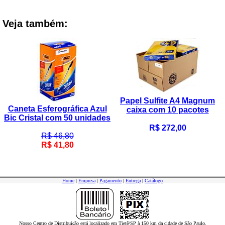
Veja também:
Papel Sulfite A4 Magnum
Caneta Esferográfica Azul
caixa com 10 pacotes
Bic Cristal com 50 unidades
R$ 272,00
R$ 46,80
R$ 41,80
Home
|
Empresa
|
Pagamento
|
Entrega
|
Catálogo
Nosso Centro de Distribuição está localizado em Tietê/SP à 150 km da cidade de São Paulo.