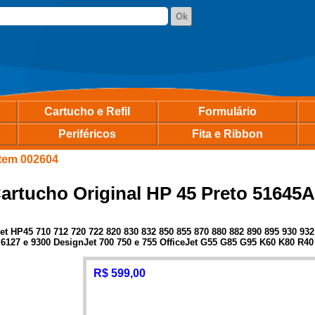
Cartucho e Refil
Formulário
Periféricos
Fita e Ribbon
Item 002604
artucho Original HP 45 Preto 51645
t HP45 710 712 720 722 820 830 832 850 855 870 880 882 890 895 930 932
6127 e 9300 DesignJet 700 750 e 755 OfficeJet G55 G85 G95 K60 K80 R40
R$ 599,00