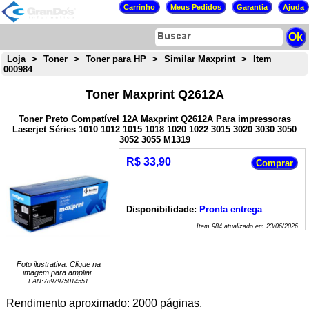
Loja
>
Toner
>
Toner para HP
>
Similar Maxprint
>
Item
000984
Toner Maxprint Q2612A
Toner Preto Compatível 12A Maxprint Q2612A Para impressoras
Laserjet Séries 1010 1012 1015 1018 1020 1022 3015 3020 3030 3050
3052 3055 M1319
R$ 33,90
Disponibilidade:
Pronta entrega
Item
984
atualizado em
23/06/2026
Foto ilustrativa. Clique na
imagem para ampliar.
EAN:
7897975014551
Rendimento aproximado: 2000 páginas.