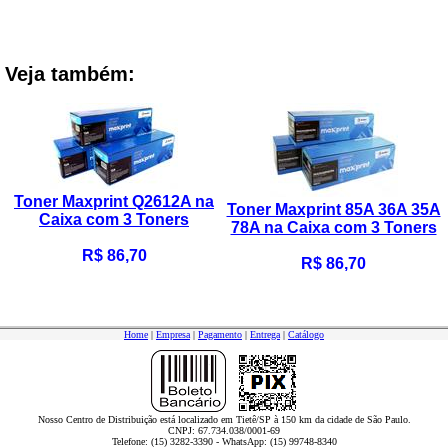
Veja também:
Toner Maxprint Q2612A na
Toner Maxprint 85A 36A 35A
Caixa com 3 Toners
78A na Caixa com 3 Toners
R$ 86,70
R$ 86,70
Home
|
Empresa
|
Pagamento
|
Entrega
|
Catálogo
Nosso Centro de Distribuição está localizado em Tietê/SP à 150 km da cidade de São Paulo.
CNPJ: 67.734.038/0001-69
Telefone: (15) 3282-3390 - WhatsApp: (15) 99748-8340