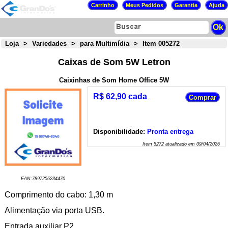
Loja
>
Variedades
>
para Multimídia
>
Item 005272
Caixas de Som 5W Letron
Caixinhas de Som Home Office 5W
R$ 62,90 cada
Disponibilidade:
Pronta entrega
Item
5272
atualizado em
09/04/2026
EAN:
7897256234470
Comprimento do cabo: 1,30 m
Alimentação via porta USB.
Entrada auxiliar P2