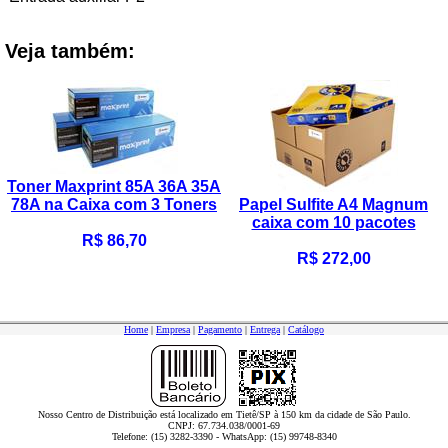
Veja também:
Toner Maxprint 85A 36A 35A
78A na Caixa com 3 Toners
Papel Sulfite A4 Magnum
caixa com 10 pacotes
R$ 86,70
R$ 272,00
Home
|
Empresa
|
Pagamento
|
Entrega
|
Catálogo
Nosso Centro de Distribuição está localizado em Tietê/SP à 150 km da cidade de São Paulo.
CNPJ: 67.734.038/0001-69
Telefone: (15) 3282-3390 - WhatsApp: (15) 99748-8340