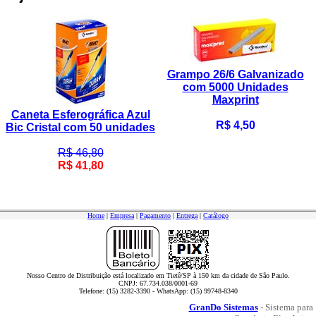
Grampo 26/6 Galvanizado
com 5000 Unidades
Maxprint
Caneta Esferográfica Azul
R$ 4,50
Bic Cristal com 50 unidades
R$ 46,80
R$ 41,80
Home
|
Empresa
|
Pagamento
|
Entrega
|
Catálogo
Nosso Centro de Distribuição está localizado em Tietê/SP à 150 km da cidade de São Paulo.
CNPJ: 67.734.038/0001-69
Telefone: (15) 3282-3390 - WhatsApp: (15) 99748-8340
GranDo Sistemas
- Sistema para