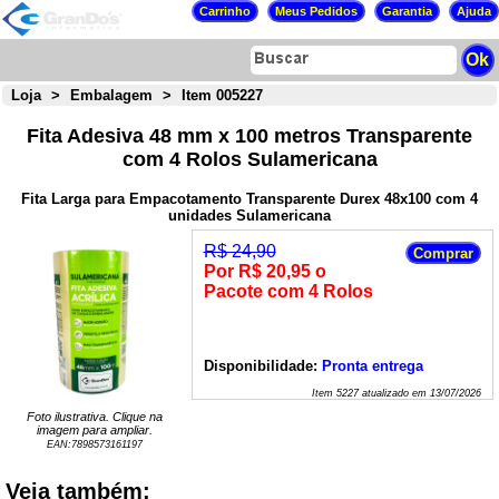
Loja
>
Embalagem
>
Item 005227
Fita Adesiva 48 mm x 100 metros Transparente
com 4 Rolos Sulamericana
Fita Larga para Empacotamento Transparente Durex 48x100 com 4
unidades Sulamericana
R$ 24,90
Por R$ 20,95 o
Pacote com 4 Rolos
Disponibilidade:
Pronta entrega
Item
5227
atualizado em
13/07/2026
Foto ilustrativa. Clique na
imagem para ampliar.
EAN:
7898573161197
Veja também: