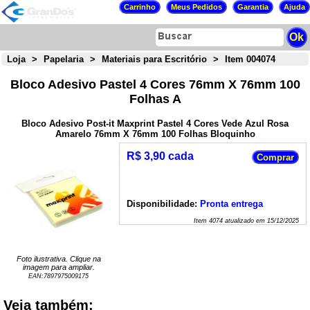
Loja
>
Papelaria
>
Materiais para Escritório
>
Item 004074
Bloco Adesivo Pastel 4 Cores 76mm X 76mm 100
Folhas A
Bloco Adesivo Post-it Maxprint Pastel 4 Cores Vede Azul Rosa
Amarelo 76mm X 76mm 100 Folhas Bloquinho
R$ 3,90 cada
Disponibilidade:
Pronta entrega
Item
4074
atualizado em
15/12/2025
Foto ilustrativa. Clique na
imagem para ampliar.
EAN:
7897975009175
Veja também: