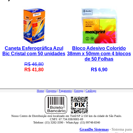
Caneta Esferográfica Azul
Bloco Adesivo Colorido
Bic Cristal com 50 unidades
38mm x 50mm com 4 blocos
de 50 Folhas
R$ 46,80
R$ 41,80
R$ 6,90
Home
|
Empresa
|
Pagamento
|
Entrega
|
Catálogo
Nosso Centro de Distribuição está localizado em Tietê/SP à 150 km da cidade de São Paulo.
CNPJ: 67.734.038/0001-69
Telefone: (15) 3282-3390 - WhatsApp: (15) 99748-8340
GranDo Sistemas
- Sistema para