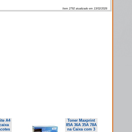
Item
2792
atualizado em
13/02/2026
ite A4
Toner Maxprint
caixa
85A 36A 35A 78A
cotes
na Caixa com 3