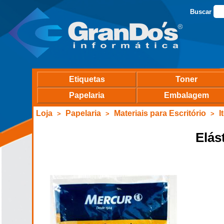
Buscar
Etiquetas
Toner
Papelaria
Embalagem
Loja
Papelaria
Materiais para Escritório
I
>
>
>
Elás