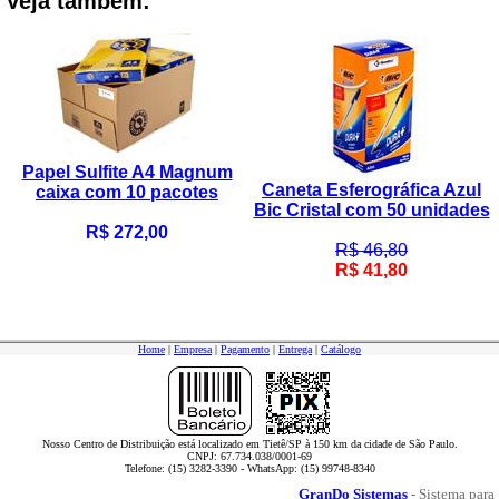
Veja também:
Papel Sulfite A4 Magnum
Caneta Esferográfica Azul
caixa com 10 pacotes
Bic Cristal com 50 unidades
R$ 272,00
R$ 46,80
R$ 41,80
Home
|
Empresa
|
Pagamento
|
Entrega
|
Catálogo
Nosso Centro de Distribuição está localizado em Tietê/SP à 150 km da cidade de São Paulo.
CNPJ: 67.734.038/0001-69
Telefone: (15) 3282-3390 - WhatsApp: (15) 99748-8340
GranDo Sistemas
- Sistema para