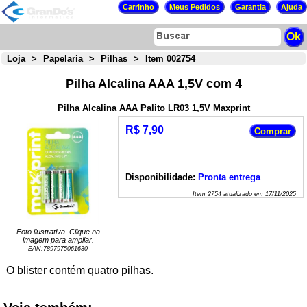
Loja
>
Papelaria
>
Pilhas
>
Item 002754
Pilha Alcalina AAA 1,5V com 4
Pilha Alcalina AAA Palito LR03 1,5V Maxprint
R$ 7,90
Disponibilidade:
Pronta entrega
Item
2754
atualizado em
17/11/2025
Foto ilustrativa. Clique na
imagem para ampliar.
EAN:
7897975061630
O blister contém quatro pilhas.