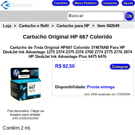
Loja
>
Cartucho e Refil
>
Cartucho para HP
>
Item 002649
Cartucho Original HP 667 Colorido
Cartucho de Tinta Original HP667 Colorido 3YM78AB Para HP
DeskJet Ink Advantage 1275 2374 2375 2376 2700 2774 2775 2776 2874
HP DeskJet Ink Advantage Plus 6475 6476
R$ 92,50
Disponibilidade:
Pronta entrega
Item
2649
atualizado em
17/05/2026
Foto ilustrativa. Clique na
imagem para ampliar.
EAN:
0193015522442
Contém 2 ml.