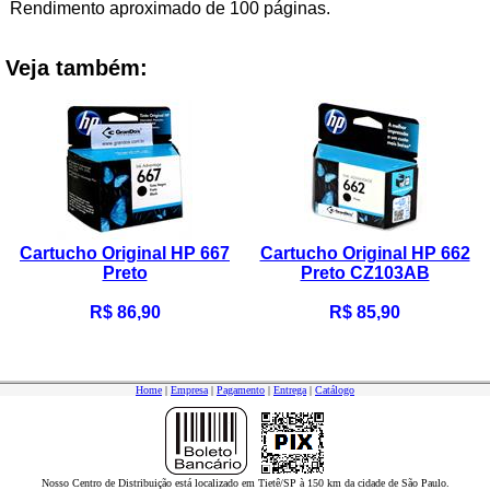
Rendimento aproximado de 100 páginas.
Veja também:
Cartucho Original HP 667
Cartucho Original HP 662
Preto
Preto CZ103AB
R$ 86,90
R$ 85,90
Home
|
Empresa
|
Pagamento
|
Entrega
|
Catálogo
Nosso Centro de Distribuição está localizado em Tietê/SP à 150 km da cidade de São Paulo.