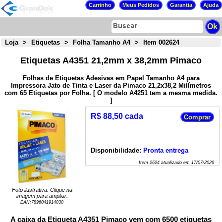
Loja
>
Etiquetas
>
Folha Tamanho A4
>
Item 002624
Etiquetas A4351 21,2mm x 38,2mm Pimaco
Folhas de Etiquetas Adesivas em Papel Tamanho A4 para
Impressora Jato de Tinta e Laser da Pimaco 21,2x38,2 Milímetros
com 65 Etiquetas por Folha. [ O modelo A4251 tem a mesma medida.
]
R$ 88,50 cada
Disponibilidade:
Pronta entrega
Item
2624
atualizado em
17/07/2026
Foto ilustrativa. Clique na
imagem para ampliar.
EAN:
7896041914030
A caixa da Etiqueta A4351 Pimaco vem com 6500 etiquetas