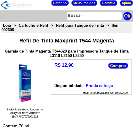
Loja
>
Cartucho e Refil
>
Refil para Tanque de Tinta
>
Item
002608
Refil De Tinta Maxprint T544 Magenta
Garrafa de Tinta Magenta T544320 para Impressora Tanque de Tinta
L3110 L3150 L3250
R$ 12,90
Disponibilidade:
Pronta entrega
Item
2608
atualizado em
10/04/2026
Foto ilustrativa. Clique na
imagem para ampliar.
EAN:
7897975093532
Contém 70 ml.