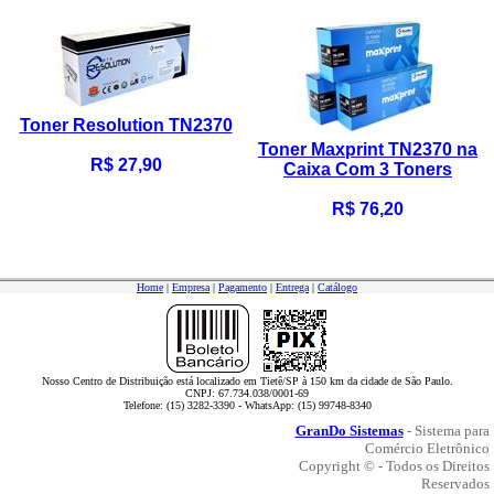
Toner Resolution TN2370
Toner Maxprint TN2370 na
R$ 27,90
Caixa Com 3 Toners
R$ 76,20
Home
|
Empresa
|
Pagamento
|
Entrega
|
Catálogo
Nosso Centro de Distribuição está localizado em Tietê/SP à 150 km da cidade de São Paulo.
CNPJ: 67.734.038/0001-69
Telefone: (15) 3282-3390 - WhatsApp: (15) 99748-8340
GranDo Sistemas
- Sistema para
Comércio Eletrônico
Copyright © - Todos os Direitos
Reservados