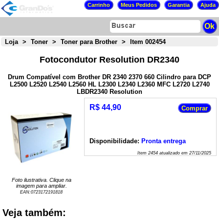
Loja
>
Toner
>
Toner para Brother
>
Item 002454
Fotocondutor Resolution DR2340
Drum Compatível com Brother DR 2340 2370 660 Cilindro para DCP
L2500 L2520 L2540 L2560 HL L2300 L2340 L2360 MFC L2720 L2740
LBDR2340 Resolution
R$ 44,90
Disponibilidade:
Pronta entrega
Item
2454
atualizado em
27/11/2025
Foto ilustrativa. Clique na
imagem para ampliar.
EAN:
0723172191818
Veja também: