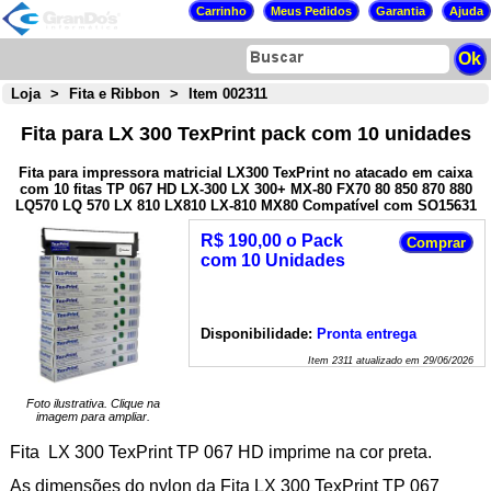
Loja
>
Fita e Ribbon
>
Item 002311
Fita para LX 300 TexPrint pack com 10 unidades
Fita para impressora matricial LX300 TexPrint no atacado em caixa
com 10 fitas TP 067 HD LX-300 LX 300+ MX-80 FX70 80 850 870 880
LQ570 LQ 570 LX 810 LX810 LX-810 MX80 Compatível com SO15631
R$ 190,00 o Pack
com 10 Unidades
Disponibilidade:
Pronta entrega
Item
2311
atualizado em
29/06/2026
Foto ilustrativa. Clique na
imagem para ampliar.
Fita LX 300 TexPrint TP 067 HD imprime na cor preta.
As dimensões do nylon da Fita LX 300 TexPrint TP 067