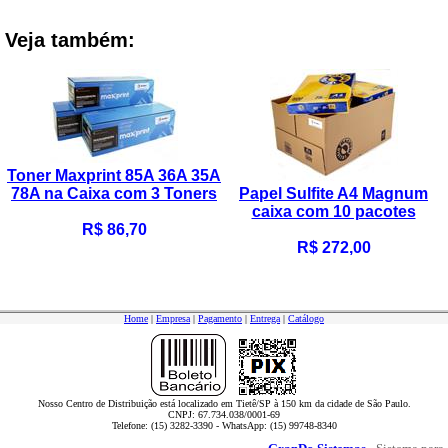
Veja também:
Toner Maxprint 85A 36A 35A
78A na Caixa com 3 Toners
Papel Sulfite A4 Magnum
caixa com 10 pacotes
R$ 86,70
R$ 272,00
Home
|
Empresa
|
Pagamento
|
Entrega
|
Catálogo
Nosso Centro de Distribuição está localizado em Tietê/SP à 150 km da cidade de São Paulo.
CNPJ: 67.734.038/0001-69
Telefone: (15) 3282-3390 - WhatsApp: (15) 99748-8340