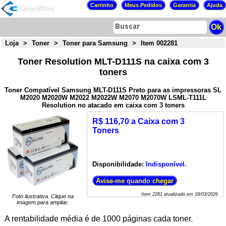
Loja
>
Toner
>
Toner para Samsung
>
Item 002281
Toner Resolution MLT-D111S na caixa com 3
toners
Toner Compatível Samsung MLT-D111S Preto para as impressoras SL
M2020 M2020W M2022 M2022W M2070 M2070W LSML-T111L
Resolution no atacado em caixa com 3 toners
R$ 116,70 a Caixa com 3
Toners
Disponibilidade:
Indisponível.
Item
2281
atualizado em
18/03/2026
Foto ilustrativa. Clique na
imagem para ampliar.
A rentabilidade média
é de 1000 páginas cada toner.