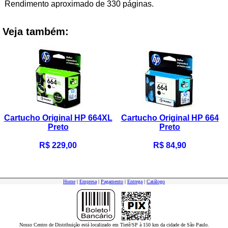
Rendimento aproximado de 330 páginas.
Veja também:
Cartucho Original HP 664XL
Cartucho Original HP 664
Preto
Preto
R$ 229,00
R$ 84,90
Home
|
Empresa
|
Pagamento
|
Entrega
|
Catálogo
Nosso Centro de Distribuição está localizado em Tietê/SP à 150 km da cidade de São Paulo.