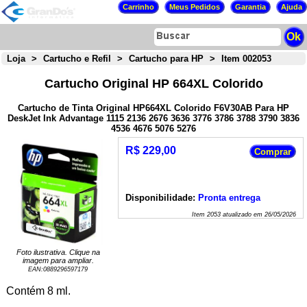
Loja
>
Cartucho e Refil
>
Cartucho para HP
>
Item 002053
Cartucho Original HP 664XL Colorido
Cartucho de Tinta Original HP664XL Colorido F6V30AB Para HP
DeskJet Ink Advantage 1115 2136 2676 3636 3776 3786 3788 3790 3836
4536 4676 5076 5276
R$ 229,00
Disponibilidade:
Pronta entrega
Item
2053
atualizado em
26/05/2026
Foto ilustrativa. Clique na
imagem para ampliar.
EAN:
0889296597179
Contém 8 ml.