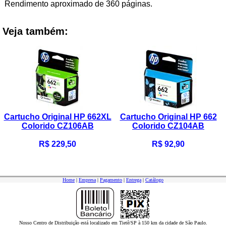
Rendimento aproximado de 360 páginas.
Veja também:
Cartucho Original HP 662XL
Cartucho Original HP 662
Colorido CZ106AB
Colorido CZ104AB
R$ 229,50
R$ 92,90
Home
|
Empresa
|
Pagamento
|
Entrega
|
Catálogo
Nosso Centro de Distribuição está localizado em Tietê/SP à 150 km da cidade de São Paulo.