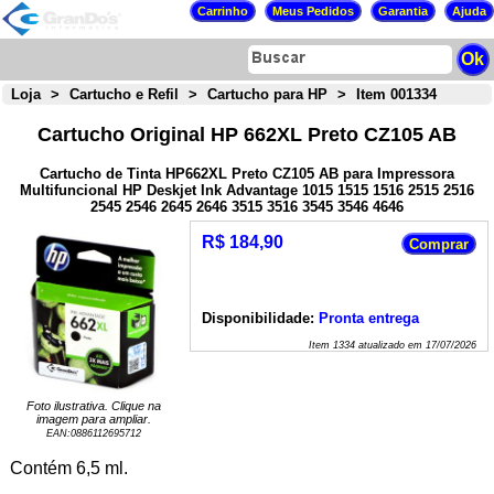
Loja
>
Cartucho e Refil
>
Cartucho para HP
>
Item 001334
Cartucho Original HP 662XL Preto CZ105 AB
Cartucho de Tinta HP662XL Preto CZ105 AB para Impressora
Multifuncional HP Deskjet Ink Advantage 1015 1515 1516 2515 2516
2545 2546 2645 2646 3515 3516 3545 3546 4646
R$ 184,90
Disponibilidade:
Pronta entrega
Item
1334
atualizado em
17/07/2026
Foto ilustrativa. Clique na
imagem para ampliar.
EAN:
0886112695712
Contém 6,5 ml.