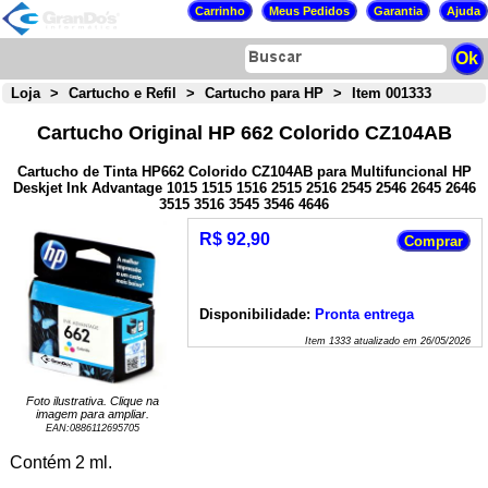
Loja
>
Cartucho e Refil
>
Cartucho para HP
>
Item 001333
Cartucho Original HP 662 Colorido CZ104AB
Cartucho de Tinta HP662 Colorido CZ104AB para Multifuncional HP
Deskjet Ink Advantage 1015 1515 1516 2515 2516 2545 2546 2645 2646
3515 3516 3545 3546 4646
R$ 92,90
Disponibilidade:
Pronta entrega
Item
1333
atualizado em
26/05/2026
Foto ilustrativa. Clique na
imagem para ampliar.
EAN:
0886112695705
Contém 2 ml.