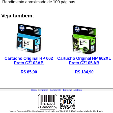
Rendimento aproximado de 100 páginas.
Veja também:
Cartucho Original HP 662
Cartucho Original HP 662XL
Preto CZ103AB
Preto CZ105 AB
R$ 85,90
R$ 184,90
Home
|
Empresa
|
Pagamento
|
Entrega
|
Catálogo
Nosso Centro de Distribuição está localizado em Tietê/SP à 150 km da cidade de São Paulo.