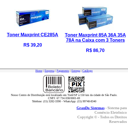
Toner Maxprint CE285A
Toner Maxprint 85A 36A 35A
78A na Caixa com 3 Toners
R$ 39,20
R$ 86,70
Home
|
Empresa
|
Pagamento
|
Entrega
|
Catálogo
Nosso Centro de Distribuição está localizado em Tietê/SP à 150 km da cidade de São Paulo.
CNPJ: 67.734.038/0001-69
Telefone: (15) 3282-3390 - WhatsApp: (15) 99748-8340
GranDo Sistemas
- Sistema para
Comércio Eletrônico
Copyright © - Todos os Direitos
Reservados