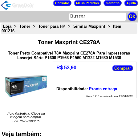
Loja
>
Toner
>
Toner para HP
>
Similar Maxprint
>
Item
001216
Toner Maxprint CE278A
Toner Preto Compatível 78A Maxprint CE278A Para impressoras
Laserjet Série P1606 P1566 P1560 M1322 M1530 M1536
R$ 53,90
Disponibilidade:
Pronta entrega
Item
1216
atualizado em
22/04/2026
Foto ilustrativa. Clique na
imagem para ampliar.
EAN:
7897975049515
Veja também: