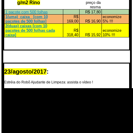
g/m2 Rino
preço da
resma
1 pacote com 500 folhas
R$ 17,80
1(uma) caixa [com 10
R$
economize
pacotes de 500 folhas]
169,00
R$ 16,90
5% !!!
2(duas) caixas [com 10
pacotes de 500 folhas cada
R$
economize
caixa]
318,40
R$ 15,92
10% !!!
23/agosto/2017
:
Estréia do Robô Ajudante de Limpeza: assista o vídeo !