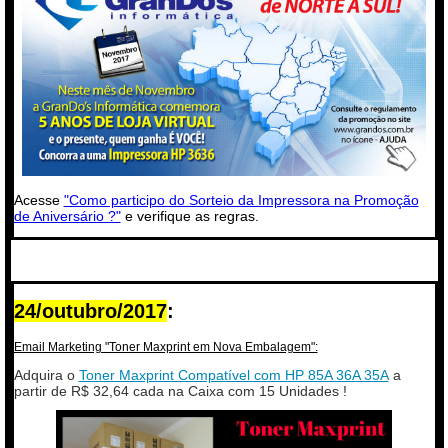
Acesse
"Como participo do Sorteio da Impressora na Promoção
de Aniversário ?"
e verifique as regras.
24/outubro/2017
:
Email Marketing "Toner Maxprint em Nova Embalagem":
Adquira o
Toner Maxprint Compatível com HP 85A 36A 35A
a
partir de R$ 32,64 cada na Caixa com 15 Unidades !