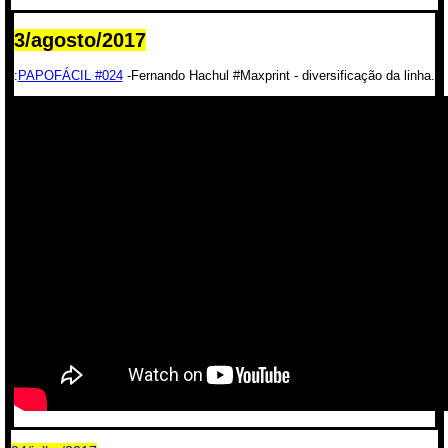
3/agosto/2017
:
PAPOFÁCIL #024
-Fernando Hachul #Maxprint - diversificação da linha.