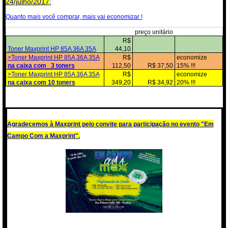
24/julho/2017
:
Quanto mais você comprar, mais vai economizar !
preço unitário
R$
Toner Maxprint HP 85A 36A 35A
44,10
>Toner Maxprint HP 85A 36A 35A
R$
economize
na caixa com 3 toners
112,50
R$ 37,50
15% !!!
>Toner Maxprint HP 85A 36A 35A
R$
economize
na caixa com 10 toners
349,20
R$ 34,92
20% !!!
Agradecemos à Maxprint pelo convite para participação no evento "Em
Campo Com a Maxprint".